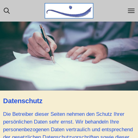
Zum
Hauptinhalt
springen
Datenschutz
Die Betreiber dieser Seiten nehmen den Schutz Ihrer
persönlichen Daten sehr ernst. Wir behandeln Ihre
personenbezogenen Daten vertraulich und entsprechend
der gesetzlichen Datenschutzvorschriften sowie dieser